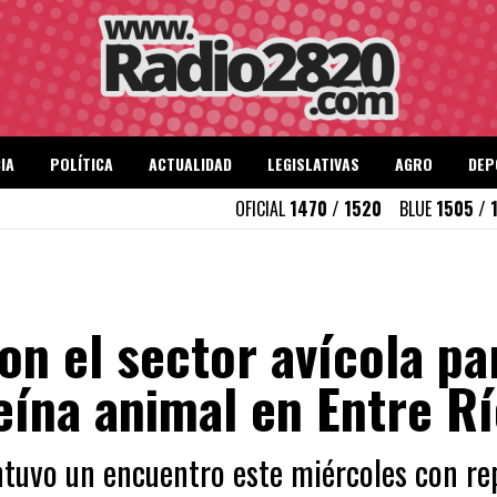
IA
POLÍTICA
ACTUALIDAD
LEGISLATIVAS
AGRO
DEP
OFICIAL
1470 / 1520
BLUE
1505 / 
on el sector avícola pa
eína animal en Entre R
ntuvo un encuentro este miércoles con re