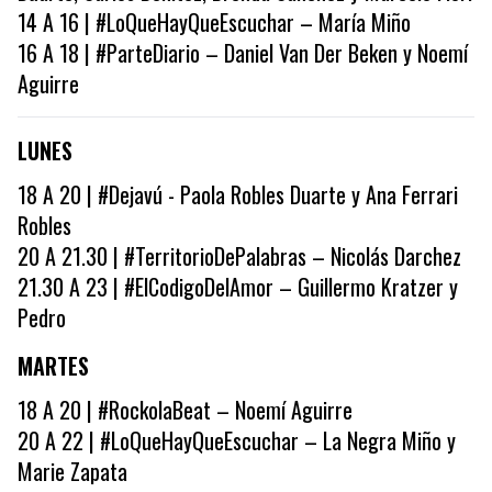
14 A 16 | #LoQueHayQueEscuchar – María Miño
16 A 18 | #ParteDiario – Daniel Van Der Beken y Noemí
Aguirre
LUNES
18 A 20 | #Dejavú - Paola Robles Duarte y Ana Ferrari
Robles
20 A 21.30 | #TerritorioDePalabras – Nicolás Darchez
21.30 A 23 | #ElCodigoDelAmor – Guillermo Kratzer y
Pedro
MARTES
18 A 20 | #RockolaBeat – Noemí Aguirre
20 A 22 | #LoQueHayQueEscuchar – La Negra Miño y
Marie Zapata