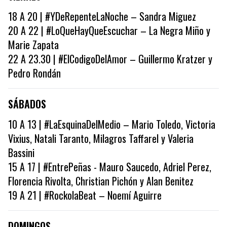
18 A 20 | #YDeRepenteLaNoche – Sandra Miguez
20 A 22 | #LoQueHayQueEscuchar – La Negra Miño y
Marie Zapata
22 A 23.30 | #ElCodigoDelAmor – Guillermo Kratzer y
Pedro Rondán
SÁBADOS
10 A 13 | #LaEsquinaDelMedio – Mario Toledo, Victoria
Vixius, Natali Taranto, Milagros Taffarel y Valeria
Bassini
15 A 17 | #EntrePeñas - Mauro Saucedo, Adriel Perez,
Florencia Rivolta, Christian Pichón y Alan Benitez
19 A 21 | #RockolaBeat – Noemí Aguirre
DOMINGOS