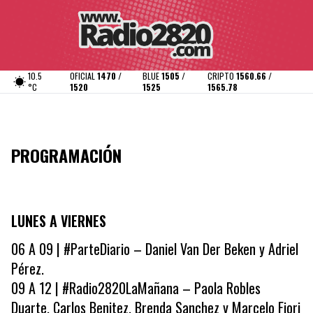
10.5
OFICIAL
1470 /
BLUE
1505 /
CRIPTO
1560.66 /
°C
1520
1525
1565.78
PROGRAMACIÓN
LUNES A VIERNES
06 A 09 | #ParteDiario – Daniel Van Der Beken y Adriel
Pérez.
09 A 12 | #Radio2820LaMañana – Paola Robles
Duarte, Carlos Benitez, Brenda Sanchez y Marcelo Fiori