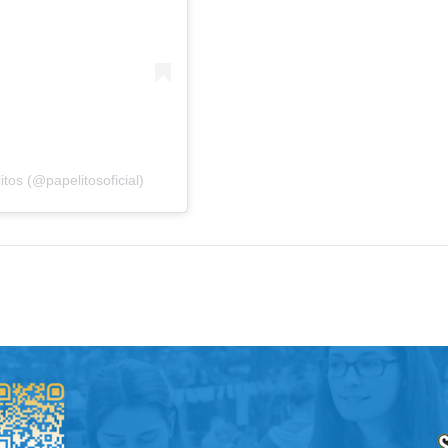
os (@papelitosoficial)