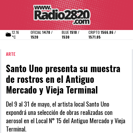
12.16
OFICIAL
1470 /
BLUE
1510 /
CRIPTO
1566.86 /
°C
1520
1530
1571.05
ARTE
Santo Uno presenta su muestra
de rostros en el Antiguo
Mercado y Vieja Terminal
Del 9 al 31 de mayo, el artista local Santo Uno
expondrá una selección de obras realizadas con
aerosol en el Local N° 15 del Antiguo Mercado y Vieja
Terminal.