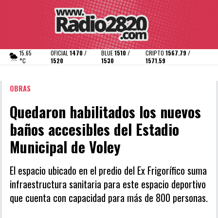
15.65
OFICIAL
1470 /
BLUE
1510 /
CRIPTO
1567.79 /
°C
1520
1530
1571.59
OBRAS
Quedaron habilitados los nuevos
baños accesibles del Estadio
Municipal de Voley
El espacio ubicado en el predio del Ex Frigorífico suma
infraestructura sanitaria para este espacio deportivo
que cuenta con capacidad para más de 800 personas.