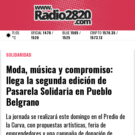
11.05
OFICIAL
1470 /
BLUE
1505 /
CRIPTO
1570.35 /
°C
1520
1525
1573.13
SOLIDARIDAD
Moda, música y compromiso:
llega la segunda edición de
Pasarela Solidaria en Pueblo
Belgrano
La jornada se realizará este domingo en el Predio de
la Curva, con propuestas artísticas, feria de
emprendedores y una campaña de donación de